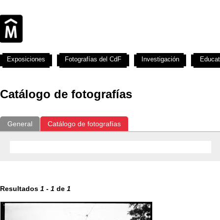
Exposiciones
Fotografías del CdF
Investigación
Educat
Catálogo de fotografías
General
Catálogo de fotografías
Resultados
1
-
1
de
1