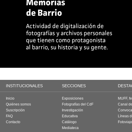
INSTITUCIONALES
SECCIONES
DESTA
Inicio
Exposiciones
MUFF, fes
Quiénes somos
Fotografías del CdF
Canal d
Suscripción
Investigación
Convoca
FAQ
Educativa
Líneas d
Contacto
Catálogo
Fotoviaj
Mediateca