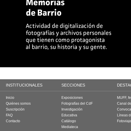
INSTITUCIONALES
SECCIONES
DESTA
Inicio
Exposiciones
MUFF, fes
Quiénes somos
Fotografías del CdF
Canal d
Suscripción
Investigación
Convoca
FAQ
Educativa
Líneas d
Contacto
Catálogo
Fotoviaj
Mediateca