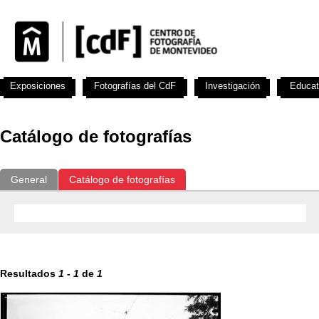
Exposiciones
Fotografías del CdF
Investigación
Educat
Catálogo de fotografías
General
Catálogo de fotografías
Resultados
1
-
1
de
1