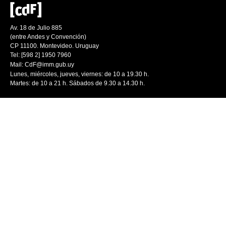
Av. 18 de Julio 885
(entre Andes y Convención)
CP 11100. Montevideo. Uruguay
Tel: [598 2] 1950 7960
Mail:
CdF@imm.gub.uy
Lunes, miércoles, jueves, viernes: de 10 a 19.30 h.
Martes: de 10 a 21 h. Sábados de 9.30 a 14.30 h.