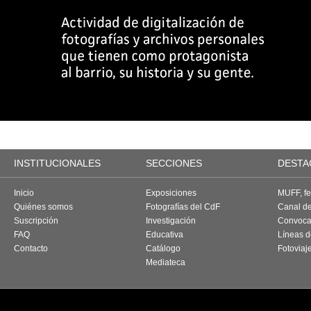
INSTITUCIONALES
SECCIONES
DESTA
Inicio
Exposiciones
MUFF, fes
Quiénes somos
Fotografías del CdF
Canal d
Suscripción
Investigación
Convoca
FAQ
Educativa
Líneas d
Contacto
Catálogo
Fotoviaj
Mediateca