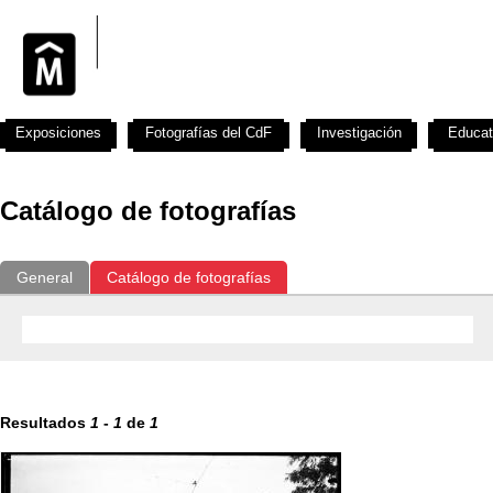
Exposiciones
Fotografías del CdF
Investigación
Educat
Catálogo de fotografías
General
Catálogo de fotografías
Resultados
1
-
1
de
1