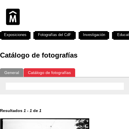
Exposiciones
Fotografías del CdF
Investigación
Educat
Catálogo de fotografías
General
Catálogo de fotografías
Resultados
1
-
1
de
1