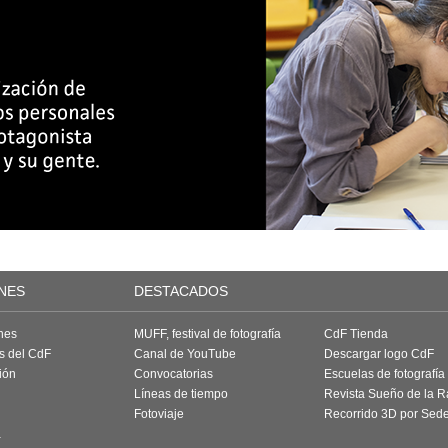
NES
DESTACADOS
nes
MUFF, festival de fotografía
CdF Tienda
as del CdF
Canal de YouTube
Descargar logo CdF
ión
Convocatorias
Escuelas de fotografía
Líneas de tiempo
Revista Sueño de la 
Fotoviaje
Recorrido 3D por Sed
a