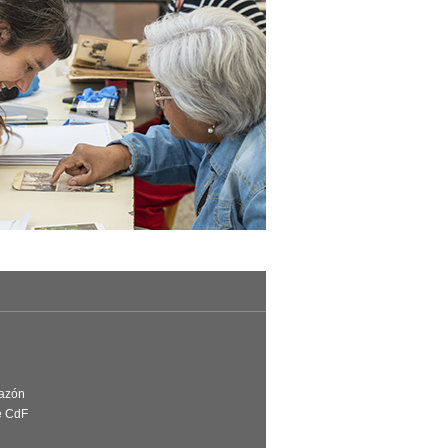
Razón
e CdF