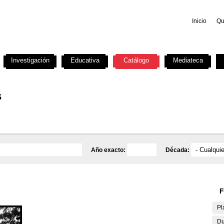
Inicio
Qu
Investigación
Educativa
Catálogo
Mediateca
s
Año exacto:
Década:
F
Pl
Du