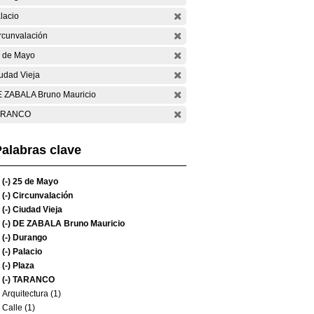
lacio
rcunvalación
 de Mayo
udad Vieja
 ZABALA Bruno Mauricio
ARANCO
alabras clave
(-)
25 de Mayo
(-)
Circunvalación
(-)
Ciudad Vieja
(-)
DE ZABALA Bruno Mauricio
(-)
Durango
(-)
Palacio
(-)
Plaza
(-)
TARANCO
Arquitectura (1)
Calle (1)