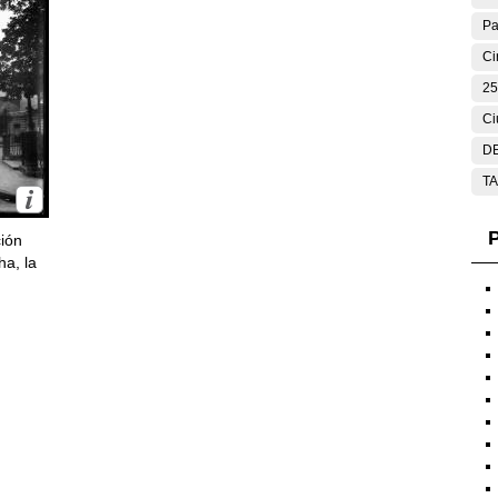
Pa
Ci
25
Ci
DE
T
P
ción
ha, la