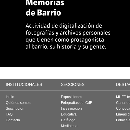
INSTITUCIONALES
SECCIONES
DESTA
Inicio
Exposiciones
MUFF, fes
Quiénes somos
Fotografías del CdF
Canal d
Suscripción
Investigación
Convoca
FAQ
Educativa
Líneas d
Contacto
Catálogo
Fotoviaj
Mediateca