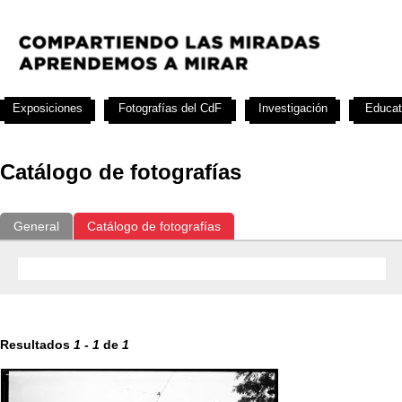
Exposiciones
Fotografías del CdF
Investigación
Educat
Catálogo de fotografías
General
Catálogo de fotografías
Resultados
1
-
1
de
1