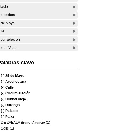
lacio
quitectura
 de Mayo
lle
rcunvalación
udad Vieja
alabras clave
(-)
25 de Mayo
(-)
Arquitectura
(-)
Calle
(-)
Circunvalación
(-)
Ciudad Vieja
(-)
Durango
(-)
Palacio
(-)
Plaza
DE ZABALA Bruno Mauricio (1)
Solís (1)