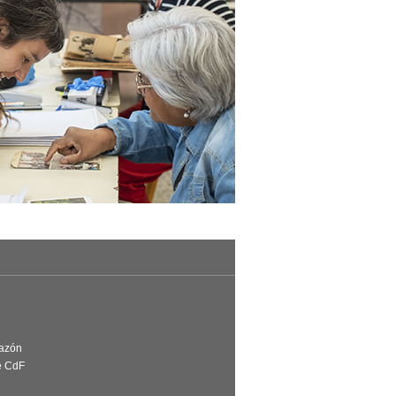
Razón
e CdF