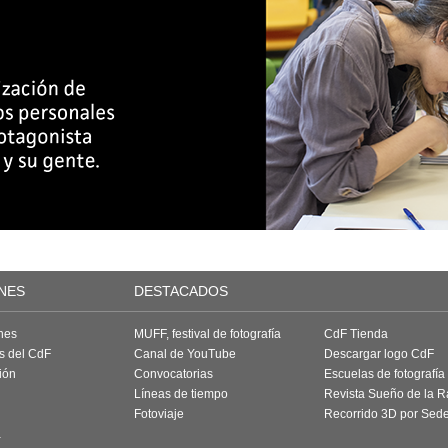
NES
DESTACADOS
nes
MUFF, festival de fotografía
CdF Tienda
as del CdF
Canal de YouTube
Descargar logo CdF
ión
Convocatorias
Escuelas de fotografía
Líneas de tiempo
Revista Sueño de la 
Fotoviaje
Recorrido 3D por Sed
a