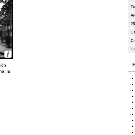
Pa
Ar
25
Ca
Ci
Ci
P
ción
ha, la