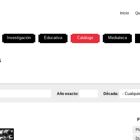
Inicio
Qu
Investigación
Educativa
Catálogo
Mediateca
s
Año exacto:
Década:
F
Pl
Du