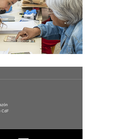
Razón
e CdF