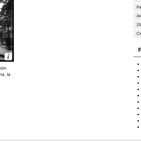
Pa
Ar
25
Ci
P
ción
ha, la