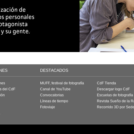
NES
DESTACADOS
nes
MUFF, festival de fotografía
CdF Tienda
as del CdF
Canal de YouTube
Descargar logo CdF
ión
Convocatorias
Escuelas de fotografía
Líneas de tiempo
Revista Sueño de la 
Fotoviaje
Recorrido 3D por Sed
a