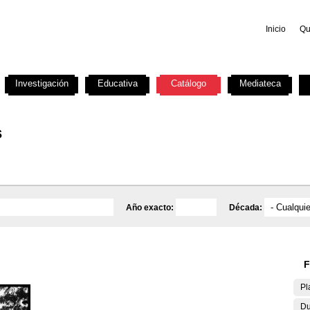
Inicio
Qu
Investigación
Educativa
Catálogo
Mediateca
s
Año exacto:
Década:
F
Pl
Du