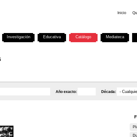
Inicio
Qu
Investigación
Educativa
Catálogo
Mediateca
s
Año exacto:
Década:
F
Pl
Du