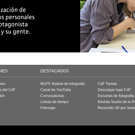
NES
DESTACADOS
nes
MUFF, festival de fotografía
CdF Tienda
as del CdF
Canal de YouTube
Descargar logo CdF
ión
Convocatorias
Escuelas de fotografía
Líneas de tiempo
Revista Sueño de la 
Fotoviaje
Recorrido 3D por Sed
a