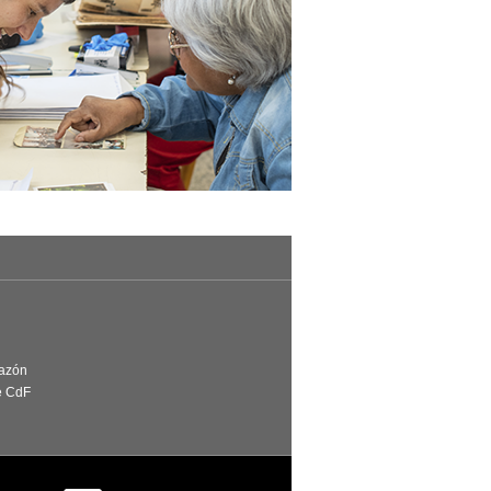
Razón
e CdF