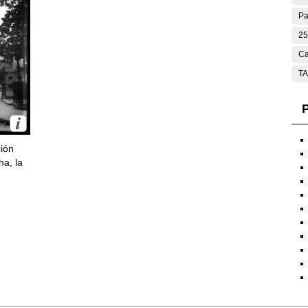
Pa
25
Ca
T
P
ción
ha, la