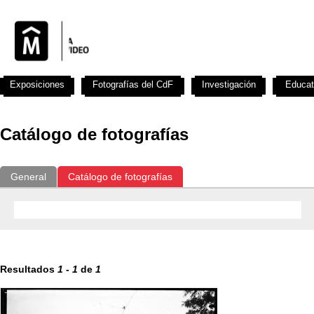
Exposiciones
Fotografías del CdF
Investigación
Educat
Catálogo de fotografías
General
Catálogo de fotografías
Resultados
1
-
1
de
1