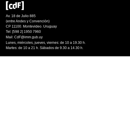
Av. 18 de Julio 885
(entre Andes y Convención)
CP 11100. Montevideo. Uruguay
Tel: [598 2] 1950 7960
Mail:
CdF@imm.gub.uy
Lunes, miércoles, jueves, viernes: de 10 a 19.30 h.
Martes: de 10 a 21 h. Sábados de 9.30 a 14.30 h.