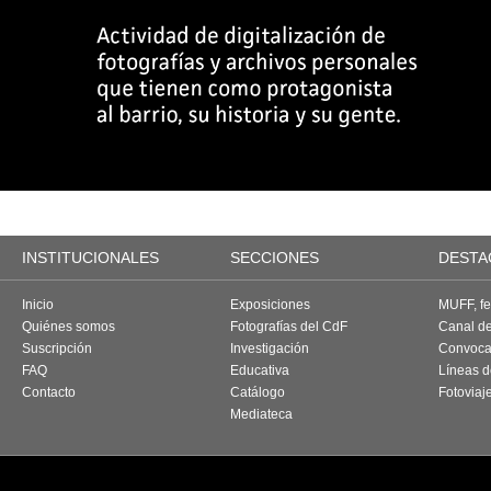
INSTITUCIONALES
SECCIONES
DESTA
Inicio
Exposiciones
MUFF, fes
Quiénes somos
Fotografías del CdF
Canal d
Suscripción
Investigación
Convoca
FAQ
Educativa
Líneas d
Contacto
Catálogo
Fotoviaj
Mediateca