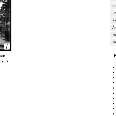
Ci
So
Pa
Ar
25
T
P
ción
ha, la