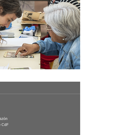
Razón
e CdF