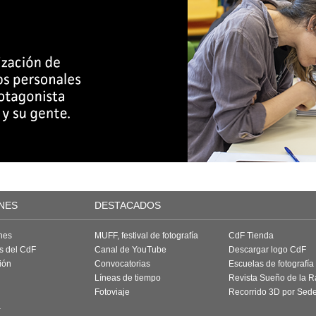
NES
DESTACADOS
nes
MUFF, festival de fotografía
CdF Tienda
as del CdF
Canal de YouTube
Descargar logo CdF
ión
Convocatorias
Escuelas de fotografía
Líneas de tiempo
Revista Sueño de la 
Fotoviaje
Recorrido 3D por Sed
a