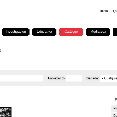
Inicio
Qu
Investigación
Educativa
Catálogo
Mediateca
s
Año exacto:
Década:
F
Pl
Du