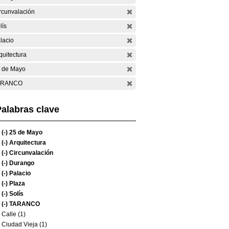
rcunvalación
lís
lacio
quitectura
 de Mayo
ARANCO
alabras clave
(-)
25 de Mayo
(-)
Arquitectura
(-)
Circunvalación
(-)
Durango
(-)
Palacio
(-)
Plaza
(-)
Solís
(-)
TARANCO
Calle (1)
Ciudad Vieja (1)