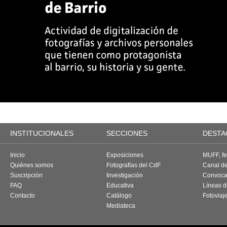
INSTITUCIONALES
SECCIONES
DESTA
Inicio
Exposiciones
MUFF, fes
Quiénes somos
Fotografías del CdF
Canal d
Suscripción
Investigación
Convoca
FAQ
Educativa
Líneas d
Contacto
Catálogo
Fotoviaj
Mediateca