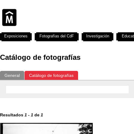
Exposiciones
Fotografías del CdF
Investigación
Educat
Catálogo de fotografías
General
Catálogo de fotografías
Resultados
1
-
1
de
1