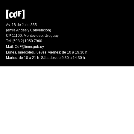
Av. 18 de Julio 885
(entre Andes y Convención)
CP 11100. Montevideo. Uruguay
Tel: [598 2] 1950 7960
Mail:
CdF@imm.gub.uy
Lunes, miércoles, jueves, viernes: de 10 a 19.30 h.
Martes: de 10 a 21 h. Sábados de 9.30 a 14.30 h.