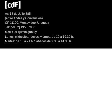
Av. 18 de Julio 885
(entre Andes y Convención)
CP 11100. Montevideo. Uruguay
Tel: [598 2] 1950 7960
Mail:
CdF@imm.gub.uy
Lunes, miércoles, jueves, viernes: de 10 a 19.30 h.
Martes: de 10 a 21 h. Sábados de 9.30 a 14.30 h.