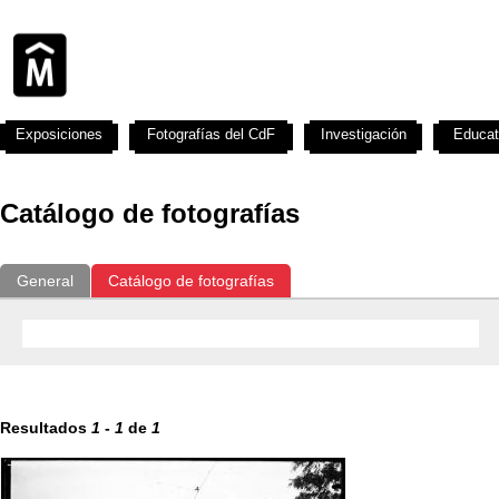
Exposiciones
Fotografías del CdF
Investigación
Educat
Catálogo de fotografías
General
Catálogo de fotografías
Resultados
1
-
1
de
1