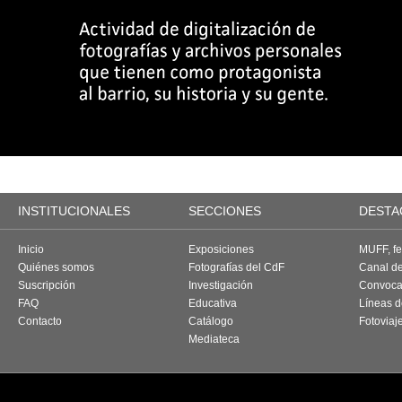
INSTITUCIONALES
SECCIONES
DESTA
Inicio
Exposiciones
MUFF, fes
Quiénes somos
Fotografías del CdF
Canal d
Suscripción
Investigación
Convoca
FAQ
Educativa
Líneas d
Contacto
Catálogo
Fotoviaj
Mediateca