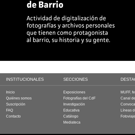
INSTITUCIONALES
SECCIONES
DESTA
Inicio
Exposiciones
MUFF, fes
Quiénes somos
Fotografías del CdF
Canal d
Suscripción
Investigación
Convoca
FAQ
Educativa
Líneas d
Contacto
Catálogo
Fotoviaj
Mediateca