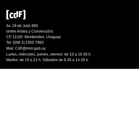
Av. 18 de Julio 885
(entre Andes y Convención)
CP 11100. Montevideo. Uruguay
Tel: [598 2] 1950 7960
Mail:
CdF@imm.gub.uy
Lunes, miércoles, jueves, viernes: de 10 a 19.30 h.
Martes: de 10 a 21 h. Sábados de 9.30 a 14.30 h.