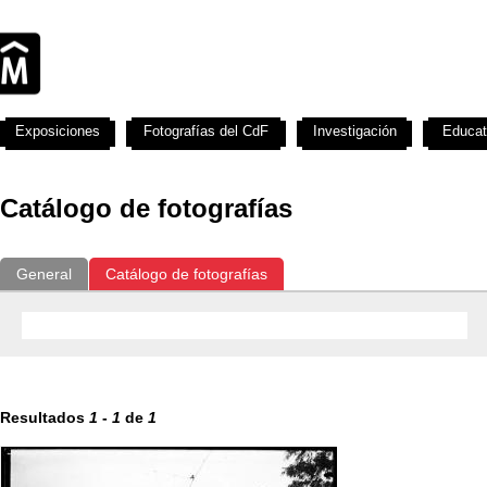
Exposiciones
Fotografías del CdF
Investigación
Educat
Catálogo de fotografías
General
Catálogo de fotografías
Resultados
1
-
1
de
1