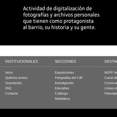
INSTITUCIONALES
SECCIONES
DESTA
Inicio
Exposiciones
MUFF, fes
Quiénes somos
Fotografías del CdF
Canal d
Suscripción
Investigación
Convoca
FAQ
Educativa
Líneas d
Contacto
Catálogo
Fotoviaj
Mediateca