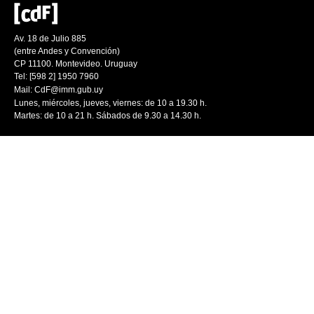
Av. 18 de Julio 885
(entre Andes y Convención)
CP 11100. Montevideo. Uruguay
Tel: [598 2] 1950 7960
Mail:
CdF@imm.gub.uy
Lunes, miércoles, jueves, viernes: de 10 a 19.30 h.
Martes: de 10 a 21 h. Sábados de 9.30 a 14.30 h.