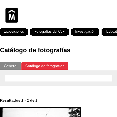
Exposiciones
Fotografías del CdF
Investigación
Educat
Catálogo de fotografías
General
Catálogo de fotografías
Resultados
1
-
1
de
1