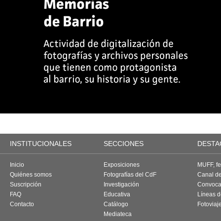
INSTITUCIONALES
SECCIONES
DESTA
Inicio
Exposiciones
MUFF, fes
Quiénes somos
Fotografías del CdF
Canal d
Suscripción
Investigación
Convoca
FAQ
Educativa
Líneas d
Contacto
Catálogo
Fotoviaj
Mediateca