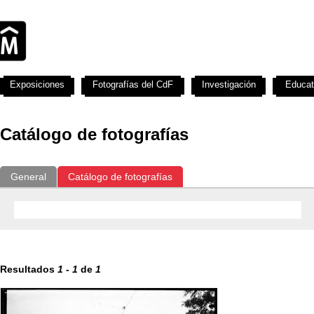
Exposiciones
Fotografías del CdF
Investigación
Educat
Catálogo de fotografías
General
Catálogo de fotografías
Resultados
1
-
1
de
1