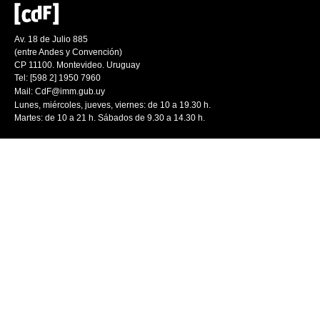
Av. 18 de Julio 885
(entre Andes y Convención)
CP 11100. Montevideo. Uruguay
Tel: [598 2] 1950 7960
Mail:
CdF@imm.gub.uy
Lunes, miércoles, jueves, viernes: de 10 a 19.30 h.
Martes: de 10 a 21 h. Sábados de 9.30 a 14.30 h.