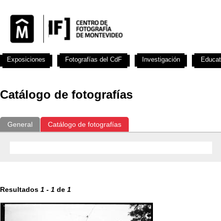
Exposiciones
Fotografías del CdF
Investigación
Educat
Catálogo de fotografías
General
Catálogo de fotografías
Resultados
1
-
1
de
1