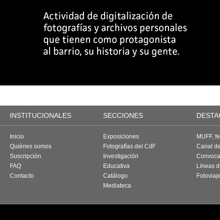
INSTITUCIONALES
SECCIONES
DESTA
Inicio
Exposiciones
MUFF, fes
Quiénes somos
Fotografías del CdF
Canal d
Suscripción
Investigación
Convoca
FAQ
Educativa
Líneas d
Contacto
Catálogo
Fotoviaj
Mediateca