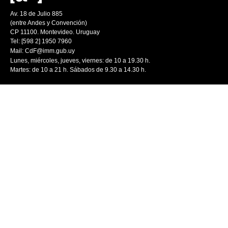
Av. 18 de Julio 885
(entre Andes y Convención)
CP 11100. Montevideo. Uruguay
Tel: [598 2] 1950 7960
Mail:
CdF@imm.gub.uy
Lunes, miércoles, jueves, viernes: de 10 a 19.30 h.
Martes: de 10 a 21 h. Sábados de 9.30 a 14.30 h.