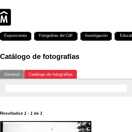
Exposiciones
Fotografías del CdF
Investigación
Educat
Catálogo de fotografías
General
Catálogo de fotografías
Resultados
1
-
1
de
1