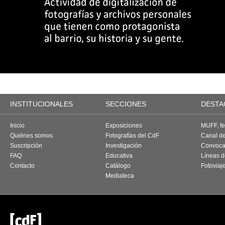
INSTITUCIONALES
SECCIONES
DESTA
Inicio
Exposiciones
MUFF, fes
Quiénes somos
Fotografías del CdF
Canal d
Suscripción
Investigación
Convoca
FAQ
Educativa
Líneas d
Contacto
Catálogo
Fotoviaj
Mediateca