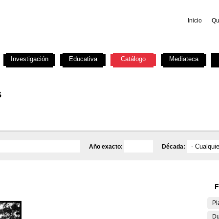
Inicio
Qu
Investigación
Educativa
Catálogo
Mediateca
s
Año exacto:
Década:
F
Pl
Du