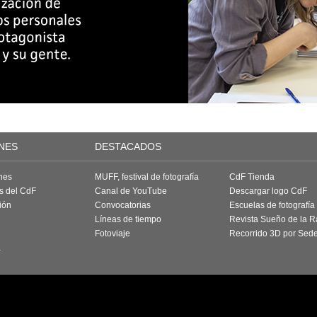
NES
DESTACADOS
nes
MUFF, festival de fotografía
CdF Tienda
as del CdF
Canal de YouTube
Descargar logo CdF
ión
Convocatorias
Escuelas de fotografía
Líneas de tiempo
Revista Sueño de la 
Fotoviaje
Recorrido 3D por Sed
a