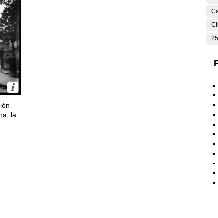
Ca
Ci
25
P
ción
ha, la