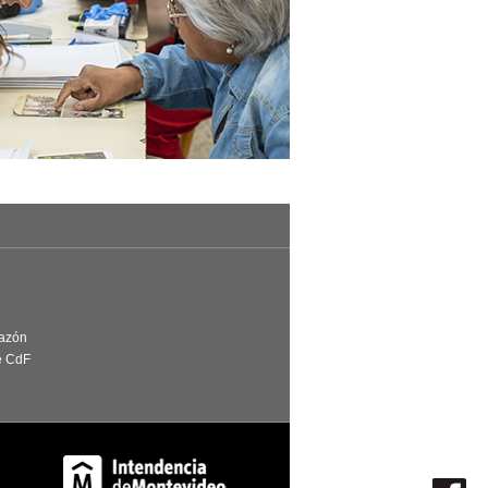
Razón
e CdF