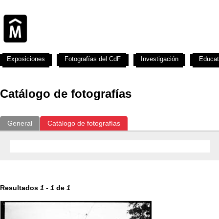
Exposiciones
Fotografías del CdF
Investigación
Educat
Catálogo de fotografías
General
Catálogo de fotografías
Resultados
1
-
1
de
1