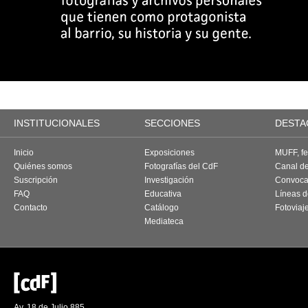
INSTITUCIONALES
SECCIONES
DESTA
Inicio
Exposiciones
MUFF, fes
Quiénes somos
Fotografías del CdF
Canal d
Suscripción
Investigación
Convoca
FAQ
Educativa
Líneas d
Contacto
Catálogo
Fotoviaj
Mediateca
Av. 18 de Julio 885