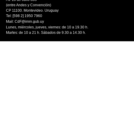
(entre Andes y Convención)
CP 11100. Montevideo. Uruguay
Tel: [598 2] 1950 7960
Mail:
CdF@imm.gub.uy
Lunes, miércoles, jueves, viernes: de 10 a 19.30 h.
Martes: de 10 a 21 h. Sábados de 9.30 a 14.30 h.