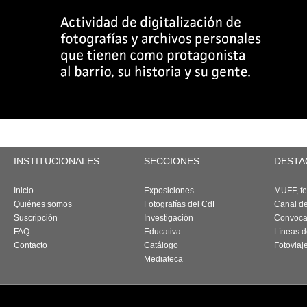
INSTITUCIONALES
SECCIONES
DESTA
Inicio
Exposiciones
MUFF, fes
Quiénes somos
Fotografías del CdF
Canal d
Suscripción
Investigación
Convoca
FAQ
Educativa
Líneas d
Contacto
Catálogo
Fotoviaj
Mediateca