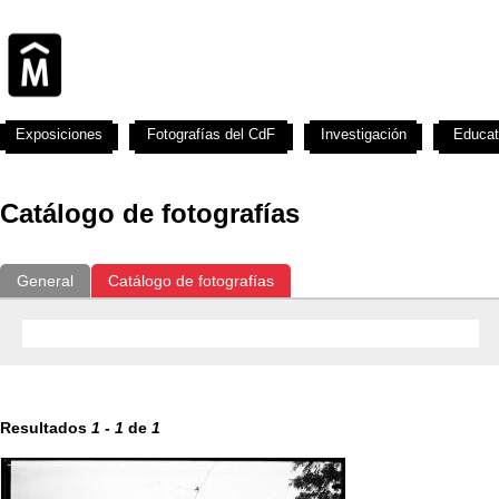
Exposiciones
Fotografías del CdF
Investigación
Educat
Catálogo de fotografías
General
Catálogo de fotografías
Resultados
1
-
1
de
1