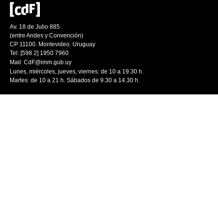
Av. 18 de Julio 885
(entre Andes y Convención)
CP 11100. Montevideo. Uruguay
Tel: [598 2] 1950 7960
Mail:
CdF@imm.gub.uy
Lunes, miércoles, jueves, viernes: de 10 a 19.30 h.
Martes: de 10 a 21 h. Sábados de 9.30 a 14.30 h.