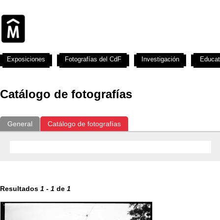
Exposiciones
Fotografías del CdF
Investigación
Educat
Catálogo de fotografías
General
Catálogo de fotografías
Resultados
1
-
1
de
1