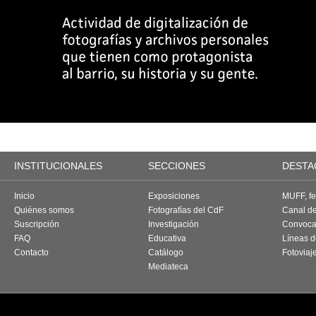
INSTITUCIONALES
SECCIONES
DESTA
Inicio
Exposiciones
MUFF, fes
Quiénes somos
Fotografías del CdF
Canal d
Suscripción
Investigación
Convoca
FAQ
Educativa
Líneas d
Contacto
Catálogo
Fotoviaj
Mediateca