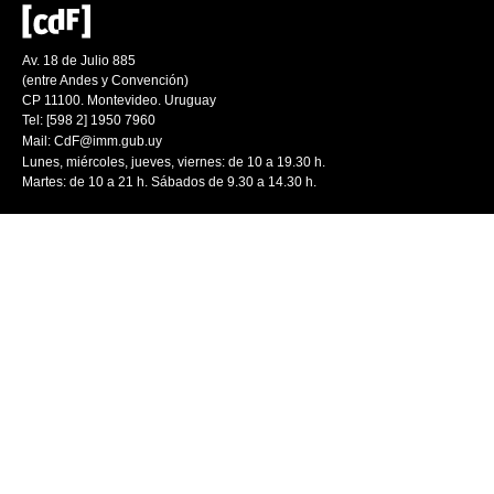
Av. 18 de Julio 885
(entre Andes y Convención)
CP 11100. Montevideo. Uruguay
Tel: [598 2] 1950 7960
Mail:
CdF@imm.gub.uy
Lunes, miércoles, jueves, viernes: de 10 a 19.30 h.
Martes: de 10 a 21 h. Sábados de 9.30 a 14.30 h.