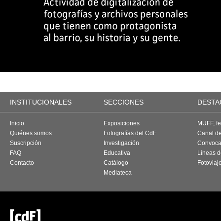
INSTITUCIONALES
SECCIONES
DESTA
Inicio
Exposiciones
MUFF, fes
Quiénes somos
Fotografías del CdF
Canal d
Suscripción
Investigación
Convoca
FAQ
Educativa
Líneas d
Contacto
Catálogo
Fotoviaj
Mediateca