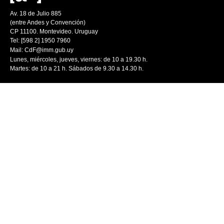
Av. 18 de Julio 885
(entre Andes y Convención)
CP 11100. Montevideo. Uruguay
Tel: [598 2] 1950 7960
Mail:
CdF@imm.gub.uy
Lunes, miércoles, jueves, viernes: de 10 a 19.30 h.
Martes: de 10 a 21 h. Sábados de 9.30 a 14.30 h.