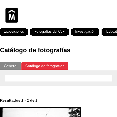
Exposiciones
Fotografías del CdF
Investigación
Educat
Catálogo de fotografías
General
Catálogo de fotografías
Resultados
1
-
1
de
1