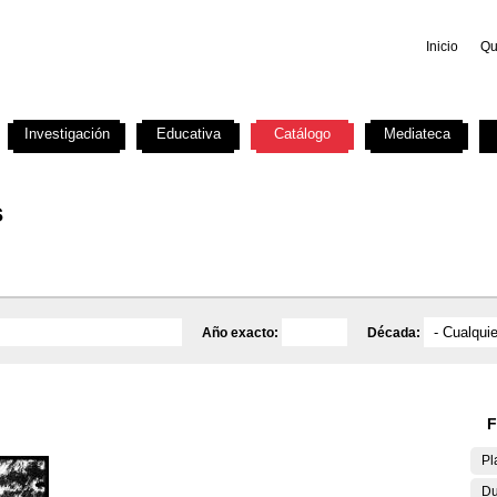
Inicio
Qu
Investigación
Educativa
Catálogo
Mediateca
s
Año exacto:
Década:
F
Pl
Du