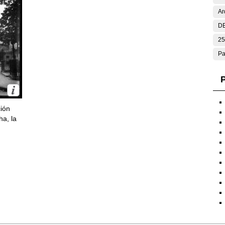
Ar
DE
25
Pa
P
ción
ha, la