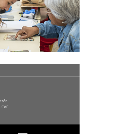
Razón
e CdF