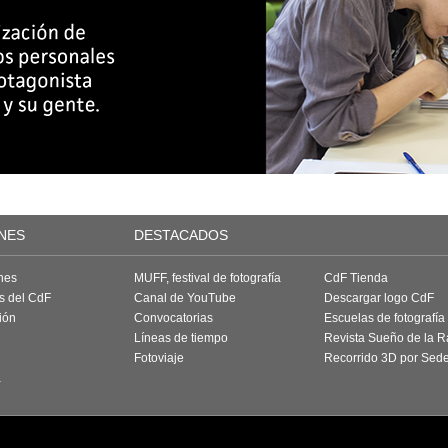
NES
DESTACADOS
nes
MUFF, festival de fotografía
CdF Tienda
as del CdF
Canal de YouTube
Descargar logo CdF
ión
Convocatorias
Escuelas de fotografía
Líneas de tiempo
Revista Sueño de la 
Fotoviaje
Recorrido 3D por Sed
a