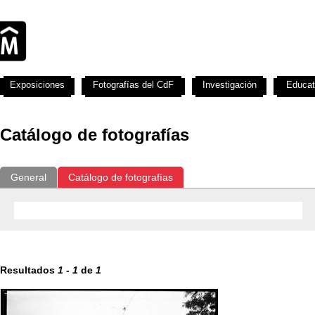
Exposiciones
Fotografías del CdF
Investigación
Educat
Catálogo de fotografías
General
Catálogo de fotografías
Resultados
1
-
1
de
1