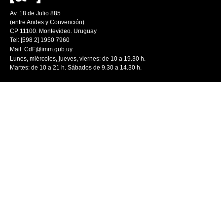
Av. 18 de Julio 885
(entre Andes y Convención)
CP 11100. Montevideo. Uruguay
Tel: [598 2] 1950 7960
Mail:
CdF@imm.gub.uy
Lunes, miércoles, jueves, viernes: de 10 a 19.30 h.
Martes: de 10 a 21 h. Sábados de 9.30 a 14.30 h.