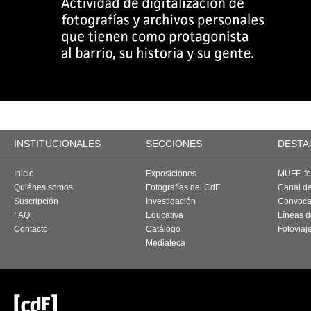
INSTITUCIONALES
SECCIONES
DESTA
Inicio
Exposiciones
MUFF, fes
Quiénes somos
Fotografías del CdF
Canal d
Suscripción
Investigación
Convoca
FAQ
Educativa
Líneas d
Contacto
Catálogo
Fotoviaj
Mediateca