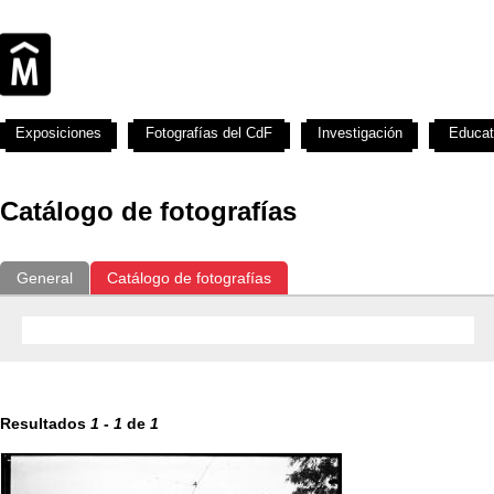
Exposiciones
Fotografías del CdF
Investigación
Educat
Catálogo de fotografías
General
Catálogo de fotografías
Resultados
1
-
1
de
1