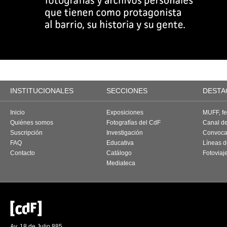
INSTITUCIONALES
SECCIONES
DESTA
Inicio
Exposiciones
MUFF, fes
Quiénes somos
Fotografías del CdF
Canal d
Suscripción
Investigación
Convoca
FAQ
Educativa
Líneas d
Contacto
Catálogo
Fotoviaj
Mediateca
Av. 18 de Julio 885