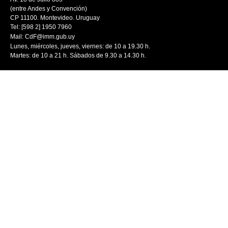
(entre Andes y Convención)
CP 11100. Montevideo. Uruguay
Tel: [598 2] 1950 7960
Mail:
CdF@imm.gub.uy
Lunes, miércoles, jueves, viernes: de 10 a 19.30 h.
Martes: de 10 a 21 h. Sábados de 9.30 a 14.30 h.