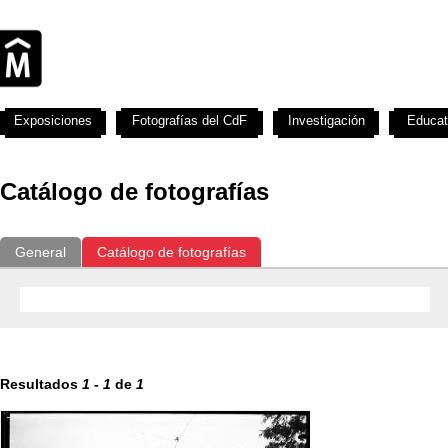
Exposiciones
Fotografías del CdF
Investigación
Educat
Catálogo de fotografías
General
Catálogo de fotografías
Resultados
1
-
1
de
1