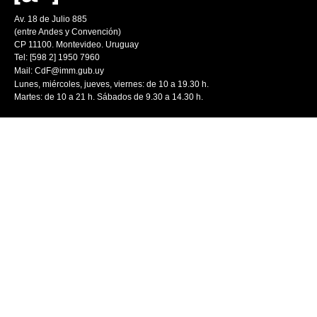
Av. 18 de Julio 885
(entre Andes y Convención)
CP 11100. Montevideo. Uruguay
Tel: [598 2] 1950 7960
Mail:
CdF@imm.gub.uy
Lunes, miércoles, jueves, viernes: de 10 a 19.30 h.
Martes: de 10 a 21 h. Sábados de 9.30 a 14.30 h.