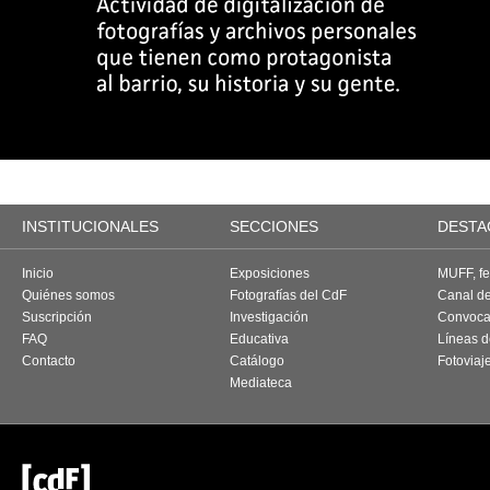
INSTITUCIONALES
SECCIONES
DESTA
Inicio
Exposiciones
MUFF, fes
Quiénes somos
Fotografías del CdF
Canal d
Suscripción
Investigación
Convoca
FAQ
Educativa
Líneas d
Contacto
Catálogo
Fotoviaj
Mediateca