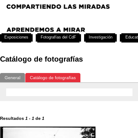
Exposiciones
Fotografías del CdF
Investigación
Educat
Catálogo de fotografías
General
Catálogo de fotografías
Resultados
1
-
1
de
1