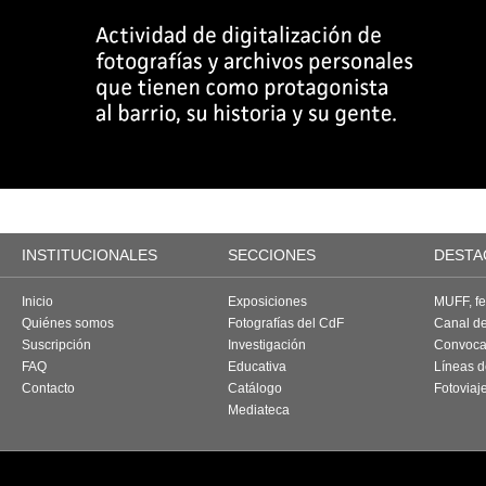
INSTITUCIONALES
SECCIONES
DESTA
Inicio
Exposiciones
MUFF, fes
Quiénes somos
Fotografías del CdF
Canal d
Suscripción
Investigación
Convoca
FAQ
Educativa
Líneas d
Contacto
Catálogo
Fotoviaj
Mediateca