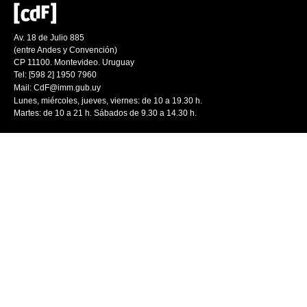
Av. 18 de Julio 885
(entre Andes y Convención)
CP 11100. Montevideo. Uruguay
Tel: [598 2] 1950 7960
Mail:
CdF@imm.gub.uy
Lunes, miércoles, jueves, viernes: de 10 a 19.30 h.
Martes: de 10 a 21 h. Sábados de 9.30 a 14.30 h.