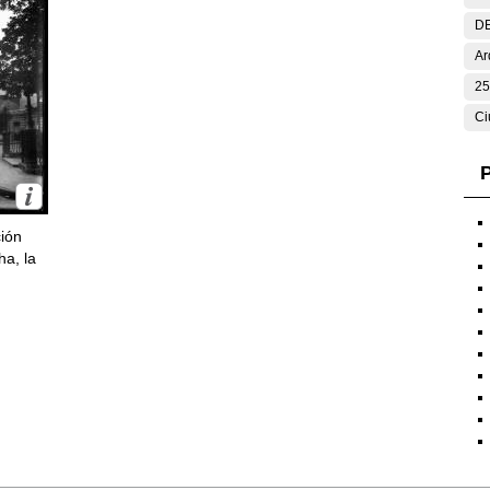
DE
Ar
25
Ci
P
ción
ha, la