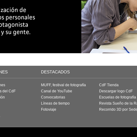
NES
DESTACADOS
nes
MUFF, festival de fotografía
CdF Tienda
as del CdF
Canal de YouTube
Descargar logo CdF
ión
Convocatorias
Escuelas de fotografía
Líneas de tiempo
Revista Sueño de la 
Fotoviaje
Recorrido 3D por Sed
a