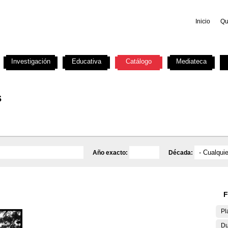
Inicio
Qu
Investigación
Educativa
Catálogo
Mediateca
s
Año exacto:
Década:
F
Pl
Du