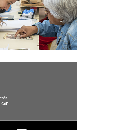
Razón
e CdF