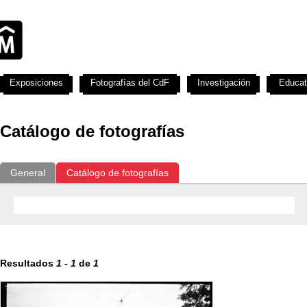
Exposiciones
Fotografías del CdF
Investigación
Educat
Catálogo de fotografías
General
Catálogo de fotografías
Resultados
1
-
1
de
1