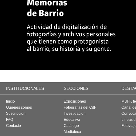
INSTITUCIONALES
SECCIONES
DESTA
Inicio
Exposiciones
MUFF, fes
Quiénes somos
Fotografías del CdF
Canal d
Suscripción
Investigación
Convoca
FAQ
Educativa
Líneas d
Contacto
Catálogo
Fotoviaj
Mediateca