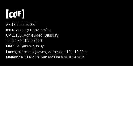
Av. 18 de Julio 885
(entre Andes y Convención)
CP 11100. Montevideo. Uruguay
Tel: [598 2] 1950 7960
Mail:
CdF@imm.gub.uy
Lunes, miércoles, jueves, viernes: de 10 a 19.30 h.
Martes: de 10 a 21 h. Sábados de 9.30 a 14.30 h.