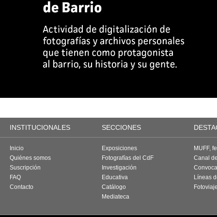
INSTITUCIONALES
SECCIONES
DESTA
Inicio
Exposiciones
MUFF, fes
Quiénes somos
Fotografías del CdF
Canal d
Suscripción
Investigación
Convoca
FAQ
Educativa
Líneas d
Contacto
Catálogo
Fotoviaj
Mediateca