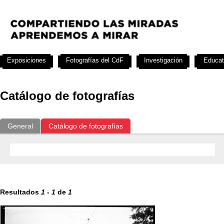
Exposiciones
Fotografías del CdF
Investigación
Educat
Catálogo de fotografías
General
Catálogo de fotografías
Resultados
1
-
1
de
1