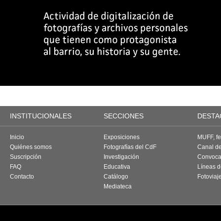
INSTITUCIONALES
SECCIONES
DESTA
Inicio
Exposiciones
MUFF, fes
Quiénes somos
Fotografías del CdF
Canal d
Suscripción
Investigación
Convoca
FAQ
Educativa
Líneas d
Contacto
Catálogo
Fotoviaj
Mediateca