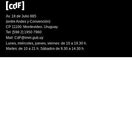
Av. 18 de Julio 885
(entre Andes y Convención)
CP 11100. Montevideo. Uruguay
Tel: [598 2] 1950 7960
Mail:
CdF@imm.gub.uy
Lunes, miércoles, jueves, viernes: de 10 a 19.30 h.
Martes: de 10 a 21 h. Sábados de 9.30 a 14.30 h.