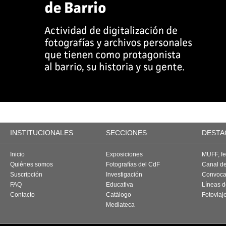
INSTITUCIONALES
SECCIONES
DESTA
Inicio
Exposiciones
MUFF, fes
Quiénes somos
Fotografías del CdF
Canal d
Suscripción
Investigación
Convoca
FAQ
Educativa
Líneas d
Contacto
Catálogo
Fotoviaj
Mediateca