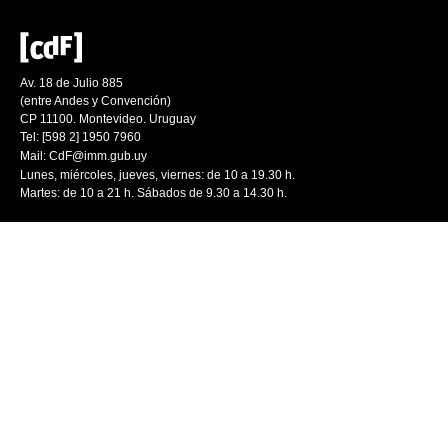
Av. 18 de Julio 885
(entre Andes y Convención)
CP 11100. Montevideo. Uruguay
Tel: [598 2] 1950 7960
Mail:
CdF@imm.gub.uy
Lunes, miércoles, jueves, viernes: de 10 a 19.30 h.
Martes: de 10 a 21 h. Sábados de 9.30 a 14.30 h.