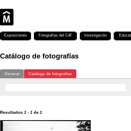
Exposiciones
Fotografías del CdF
Investigación
Educat
Catálogo de fotografías
General
Catálogo de fotografías
Resultados
1
-
1
de
1