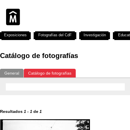
Exposiciones
Fotografías del CdF
Investigación
Educat
Catálogo de fotografías
General
Catálogo de fotografías
Resultados
1
-
1
de
1