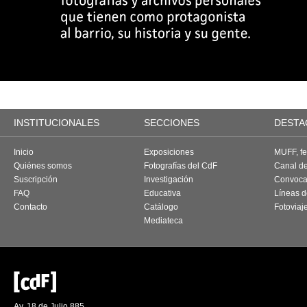
INSTITUCIONALES
SECCIONES
DESTA
Inicio
Exposiciones
MUFF, fes
Quiénes somos
Fotografías del CdF
Canal d
Suscripción
Investigación
Convoca
FAQ
Educativa
Líneas d
Contacto
Catálogo
Fotoviaj
Mediateca
Av. 18 de Julio 885