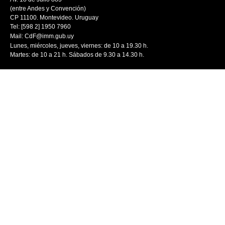
(entre Andes y Convención)
CP 11100. Montevideo. Uruguay
Tel: [598 2] 1950 7960
Mail:
CdF@imm.gub.uy
Lunes, miércoles, jueves, viernes: de 10 a 19.30 h.
Martes: de 10 a 21 h. Sábados de 9.30 a 14.30 h.