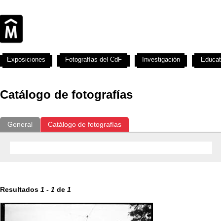
Exposiciones
Fotografías del CdF
Investigación
Educat
Catálogo de fotografías
General
Catálogo de fotografías
Resultados
1
-
1
de
1