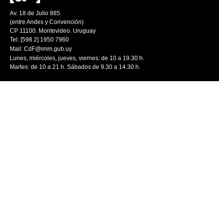
Av. 18 de Julio 885
(entre Andes y Convención)
CP 11100. Montevideo. Uruguay
Tel: [598 2] 1950 7960
Mail:
CdF@imm.gub.uy
Lunes, miércoles, jueves, viernes: de 10 a 19.30 h.
Martes: de 10 a 21 h. Sábados de 9.30 a 14.30 h.