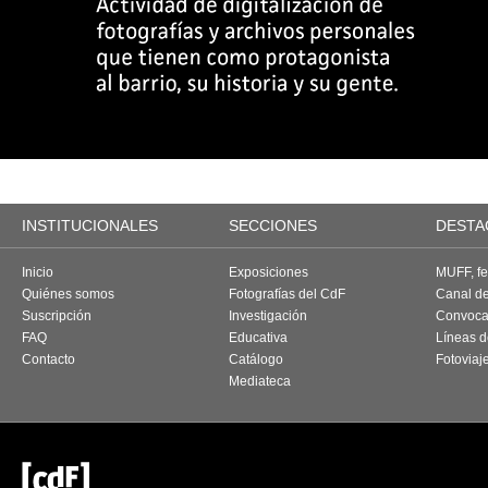
INSTITUCIONALES
SECCIONES
DESTA
Inicio
Exposiciones
MUFF, fes
Quiénes somos
Fotografías del CdF
Canal d
Suscripción
Investigación
Convoca
FAQ
Educativa
Líneas d
Contacto
Catálogo
Fotoviaj
Mediateca