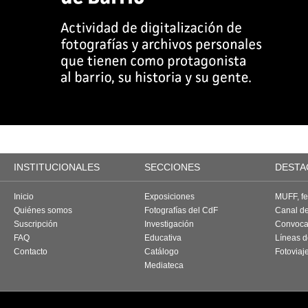
INSTITUCIONALES
SECCIONES
DESTA
Inicio
Exposiciones
MUFF, fes
Quiénes somos
Fotografías del CdF
Canal d
Suscripción
Investigación
Convoca
FAQ
Educativa
Líneas d
Contacto
Catálogo
Fotoviaj
Mediateca