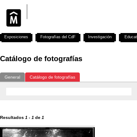
Exposiciones
Fotografías del CdF
Investigación
Educat
Catálogo de fotografías
General
Catálogo de fotografías
Resultados
1
-
1
de
1