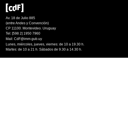
Av. 18 de Julio 885
(entre Andes y Convención)
CP 11100. Montevideo. Uruguay
Tel: [598 2] 1950 7960
Mail:
CdF@imm.gub.uy
Lunes, miércoles, jueves, viernes: de 10 a 19.30 h.
Martes: de 10 a 21 h. Sábados de 9.30 a 14.30 h.