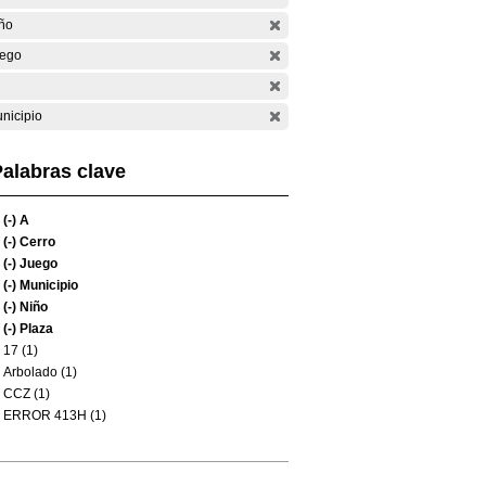
ño
ego
nicipio
alabras clave
(-)
A
(-)
Cerro
(-)
Juego
(-)
Municipio
(-)
Niño
(-)
Plaza
17 (1)
Arbolado (1)
CCZ (1)
ERROR 413H (1)