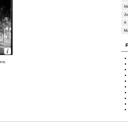
Ni
Ju
A
Mu
P
rro.