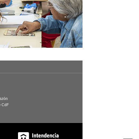
Razón
e CdF