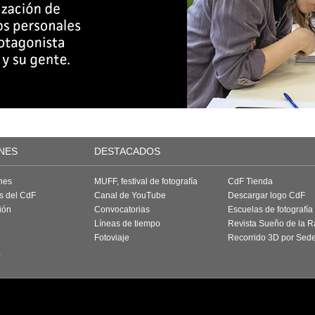
NES
DESTACADOS
nes
MUFF, festival de fotografía
CdF Tienda
as del CdF
Canal de YouTube
Descargar logo CdF
ión
Convocatorias
Escuelas de fotografía
Líneas de tiempo
Revista Sueño de la 
Fotoviaje
Recorrido 3D por Sed
a