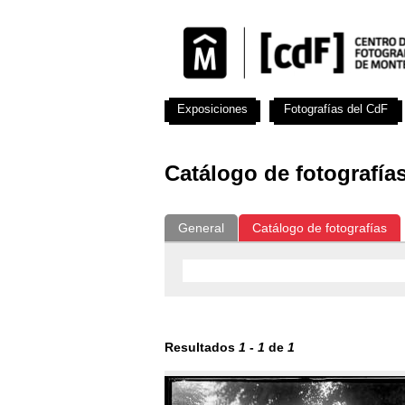
Exposiciones
Fotografías del CdF
Catálogo de fotografía
General
Catálogo de fotografías
Resultados
1
-
1
de
1