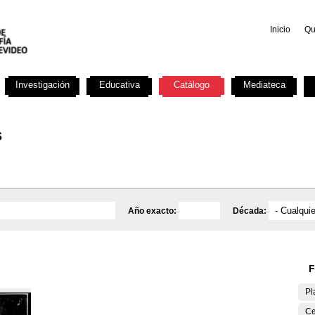
Inicio
Qu
Investigación
Educativa
Catálogo
Mediateca
s
Año exacto:
Década:
F
Pl
Ce