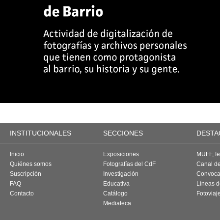
INSTITUCIONALES
SECCIONES
DESTA
Inicio
Exposiciones
MUFF, fes
Quiénes somos
Fotografías del CdF
Canal d
Suscripción
Investigación
Convoca
FAQ
Educativa
Líneas d
Contacto
Catálogo
Fotoviaj
Mediateca