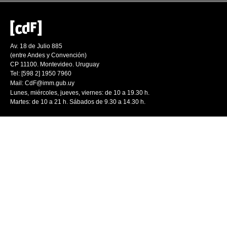
Av. 18 de Julio 885
(entre Andes y Convención)
CP 11100. Montevideo. Uruguay
Tel: [598 2] 1950 7960
Mail:
CdF@imm.gub.uy
Lunes, miércoles, jueves, viernes: de 10 a 19.30 h.
Martes: de 10 a 21 h. Sábados de 9.30 a 14.30 h.