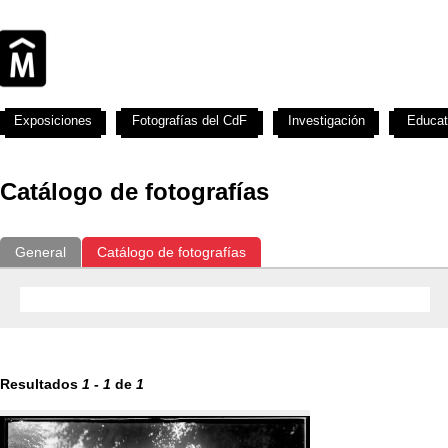
Exposiciones
Fotografías del CdF
Investigación
Educat
Catálogo de fotografías
General
Catálogo de fotografías
Resultados
1
-
1
de
1