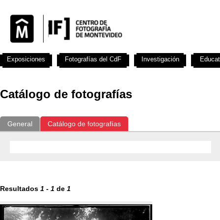
Exposiciones
Fotografías del CdF
Investigación
Educat
Catálogo de fotografías
General
Catálogo de fotografías
Resultados
1
-
1
de
1