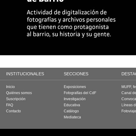
INSTITUCIONALES
SECCIONES
DESTA
Inicio
Exposiciones
MUFF, fes
Quiénes somos
Fotografías del CdF
Canal d
Suscripción
Investigación
Convoca
FAQ
Educativa
Líneas d
Contacto
Catálogo
Fotoviaj
Mediateca