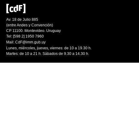
Av. 18 de Julio 885
(entre Andes y Convención)
CP 11100. Montevideo. Uruguay
Tel: [598 2] 1950 7960
Mail:
CdF@imm.gub.uy
Lunes, miércoles, jueves, viernes: de 10 a 19.30 h.
Martes: de 10 a 21 h. Sábados de 9.30 a 14.30 h.