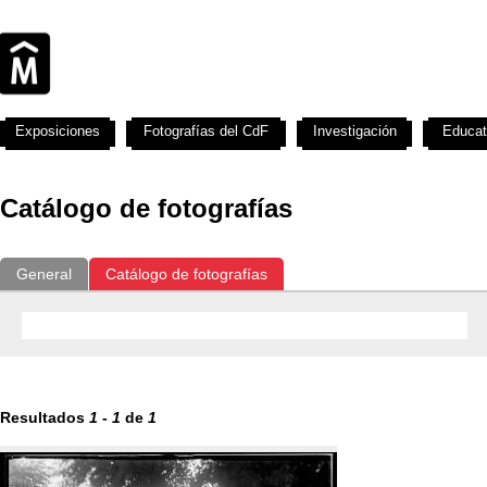
Exposiciones
Fotografías del CdF
Investigación
Educat
Catálogo de fotografías
General
Catálogo de fotografías
Resultados
1
-
1
de
1