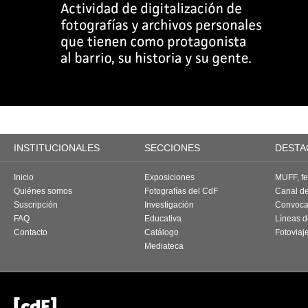
INSTITUCIONALES
SECCIONES
DESTA
Inicio
Exposiciones
MUFF, fes
Quiénes somos
Fotografías del CdF
Canal d
Suscripción
Investigación
Convoca
FAQ
Educativa
Líneas d
Contacto
Catálogo
Fotoviaj
Mediateca