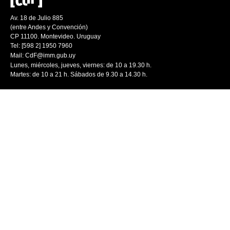
Av. 18 de Julio 885
(entre Andes y Convención)
CP 11100. Montevideo. Uruguay
Tel: [598 2] 1950 7960
Mail:
CdF@imm.gub.uy
Lunes, miércoles, jueves, viernes: de 10 a 19.30 h.
Martes: de 10 a 21 h. Sábados de 9.30 a 14.30 h.