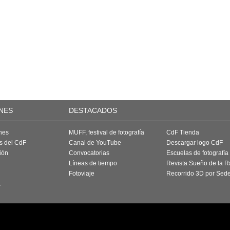
NES
DESTACADOS
nes
MUFF, festival de fotografía
CdF Tienda
as del CdF
Canal de YouTube
Descargar logo CdF
ión
Convocatorias
Escuelas de fotografía
Líneas de tiempo
Revista Sueño de la 
Fotoviaje
Recorrido 3D por Sed
a