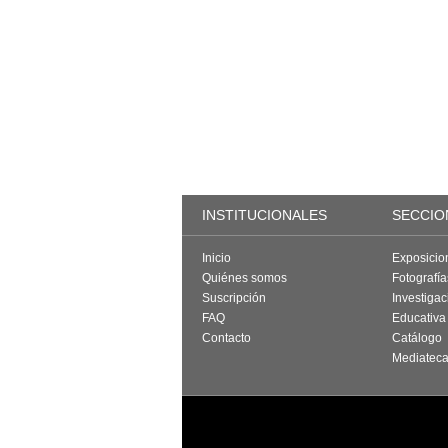
INSTITUCIONALES
SECCIO
Inicio
Exposicio
Quiénes somos
Fotografí
Suscripción
Investigac
FAQ
Educativa
Contacto
Catálogo
Mediatec