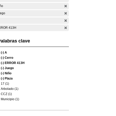
ño
ego
RROR 413H
alabras clave
(-)
A
(-)
Cerro
(-)
ERROR 413H
(-)
Juego
(-)
Niño
(-)
Plaza
17 (1)
Arbolado (1)
CCZ (1)
Municipio (1)