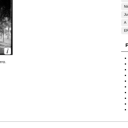
Ni
Ju
A
E
P
rro.