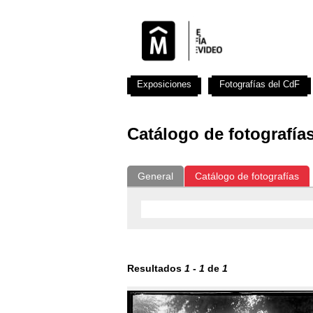
Exposiciones
Fotografías del CdF
Catálogo de fotografía
General
Catálogo de fotografías
Resultados
1
-
1
de
1