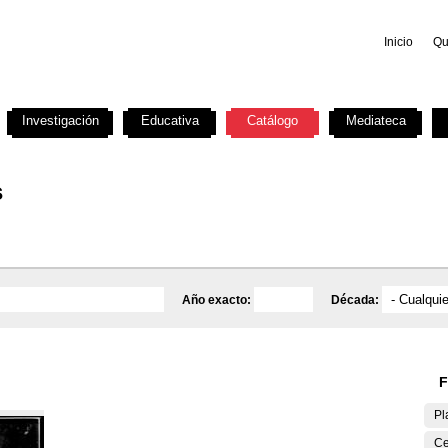
Inicio
Qu
Investigación
Educativa
Catálogo
Mediateca
s
Año exacto:
Década:
F
Pl
Ce