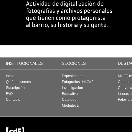
INSTITUCIONALES
SECCIONES
DESTA
Inicio
Exposiciones
MUFF, fes
Quiénes somos
Fotografías del CdF
Canal d
Suscripción
Investigación
Convoca
FAQ
Educativa
Líneas d
Contacto
Catálogo
Fotoviaj
Mediateca