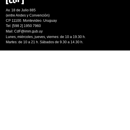
Av. 18 de Julio 885
(entre Andes y Convención)
CP 11100. Montevideo. Uruguay
Tel: [598 2] 1950 7960
Mail:
CdF@imm.gub.uy
Lunes, miércoles, jueves, viernes: de 10 a 19.30 h.
Martes: de 10 a 21 h. Sábados de 9.30 a 14.30 h.