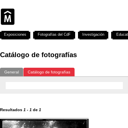
Exposiciones
Fotografías del CdF
Investigación
Educat
Catálogo de fotografías
General
Catálogo de fotografías
Resultados
1
-
1
de
1