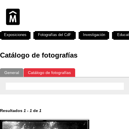
Exposiciones
Fotografías del CdF
Investigación
Educat
Catálogo de fotografías
General
Catálogo de fotografías
Resultados
1
-
1
de
1