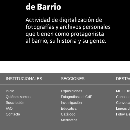
INSTITUCIONALES
SECCIONES
DESTA
Inicio
Exposiciones
MUFF, fes
Quiénes somos
Fotografías del CdF
Canal d
Suscripción
Investigación
Convoca
FAQ
Educativa
Líneas d
Contacto
Catálogo
Fotoviaj
Mediateca