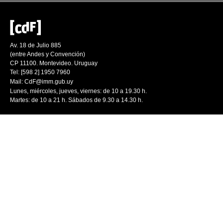
Av. 18 de Julio 885
(entre Andes y Convención)
CP 11100. Montevideo. Uruguay
Tel: [598 2] 1950 7960
Mail:
CdF@imm.gub.uy
Lunes, miércoles, jueves, viernes: de 10 a 19.30 h.
Martes: de 10 a 21 h. Sábados de 9.30 a 14.30 h.