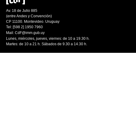
Av. 18 de Julio 885
(entre Andes y Convención)
CP 11100. Montevideo. Uruguay
Tel: [598 2] 1950 7960
Mail:
CdF@imm.gub.uy
Lunes, miércoles, jueves, viernes: de 10 a 19.30 h.
Martes: de 10 a 21 h. Sábados de 9.30 a 14.30 h.