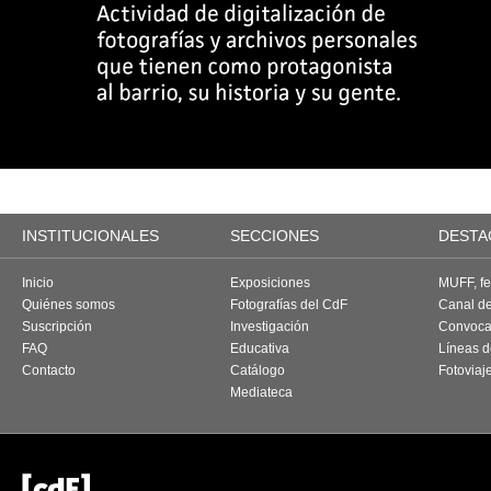
INSTITUCIONALES
SECCIONES
DESTA
Inicio
Exposiciones
MUFF, fes
Quiénes somos
Fotografías del CdF
Canal d
Suscripción
Investigación
Convoca
FAQ
Educativa
Líneas d
Contacto
Catálogo
Fotoviaj
Mediateca