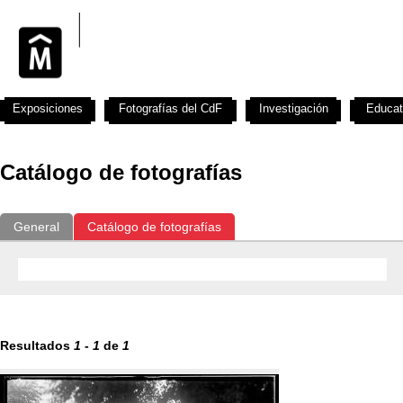
Exposiciones
Fotografías del CdF
Investigación
Educat
Catálogo de fotografías
General
Catálogo de fotografías
Resultados
1
-
1
de
1