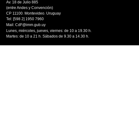
Av. 18 de Julio 885
(entre Andes y Convención)
CP 11100. Montevideo. Uruguay
Tel: [598 2] 1950 7960
Mail:
CdF@imm.gub.uy
Lunes, miércoles, jueves, viernes: de 10 a 19.30 h.
Martes: de 10 a 21 h. Sábados de 9.30 a 14.30 h.