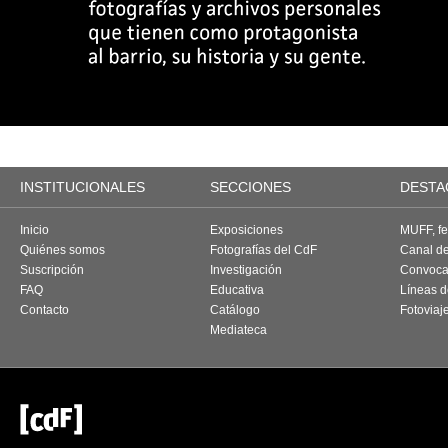
INSTITUCIONALES
SECCIONES
DESTA
Inicio
Exposiciones
MUFF, fes
Quiénes somos
Fotografías del CdF
Canal d
Suscripción
Investigación
Convoca
FAQ
Educativa
Líneas d
Contacto
Catálogo
Fotoviaj
Mediateca