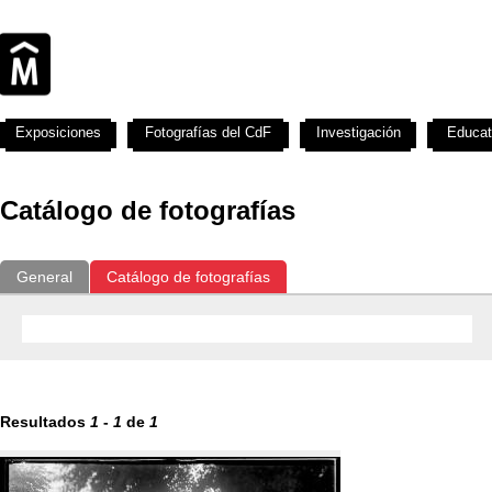
Exposiciones
Fotografías del CdF
Investigación
Educat
Catálogo de fotografías
General
Catálogo de fotografías
Resultados
1
-
1
de
1