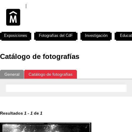
Exposiciones
Fotografías del CdF
Investigación
Educat
Catálogo de fotografías
General
Catálogo de fotografías
Resultados
1
-
1
de
1