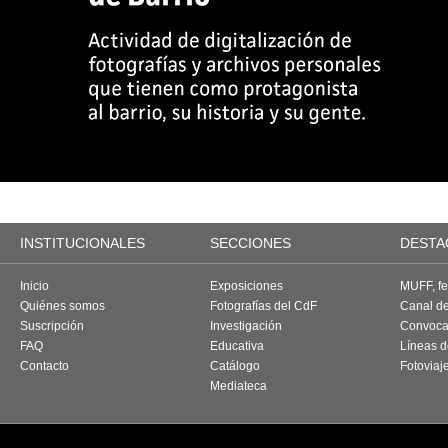
INSTITUCIONALES
SECCIONES
DESTA
Inicio
Exposiciones
MUFF, fes
Quiénes somos
Fotografías del CdF
Canal d
Suscripción
Investigación
Convoca
FAQ
Educativa
Líneas d
Contacto
Catálogo
Fotoviaj
Mediateca