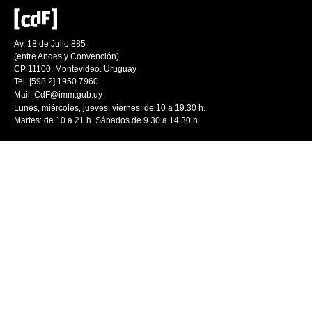
Av. 18 de Julio 885
(entre Andes y Convención)
CP 11100. Montevideo. Uruguay
Tel: [598 2] 1950 7960
Mail:
CdF@imm.gub.uy
Lunes, miércoles, jueves, viernes: de 10 a 19.30 h.
Martes: de 10 a 21 h. Sábados de 9.30 a 14.30 h.