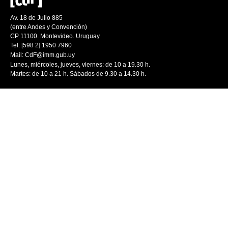
Av. 18 de Julio 885
(entre Andes y Convención)
CP 11100. Montevideo. Uruguay
Tel: [598 2] 1950 7960
Mail:
CdF@imm.gub.uy
Lunes, miércoles, jueves, viernes: de 10 a 19.30 h.
Martes: de 10 a 21 h. Sábados de 9.30 a 14.30 h.