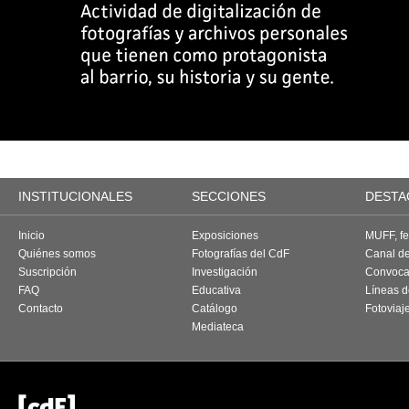
INSTITUCIONALES
SECCIONES
DESTA
Inicio
Exposiciones
MUFF, fes
Quiénes somos
Fotografías del CdF
Canal d
Suscripción
Investigación
Convoca
FAQ
Educativa
Líneas d
Contacto
Catálogo
Fotoviaj
Mediateca