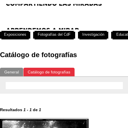
Exposiciones
Fotografías del CdF
Investigación
Educat
Catálogo de fotografías
General
Catálogo de fotografías
Resultados
1
-
1
de
1