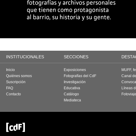
INSTITUCIONALES
SECCIONES
DESTA
Inicio
Exposiciones
MUFF, fes
Quiénes somos
Fotografías del CdF
Canal d
Suscripción
Investigación
Convoca
FAQ
Educativa
Líneas d
Contacto
Catálogo
Fotoviaj
Mediateca