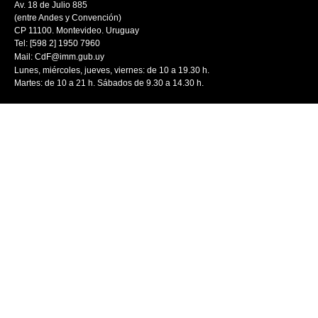
Av. 18 de Julio 885
(entre Andes y Convención)
CP 11100. Montevideo. Uruguay
Tel: [598 2] 1950 7960
Mail:
CdF@imm.gub.uy
Lunes, miércoles, jueves, viernes: de 10 a 19.30 h.
Martes: de 10 a 21 h. Sábados de 9.30 a 14.30 h.