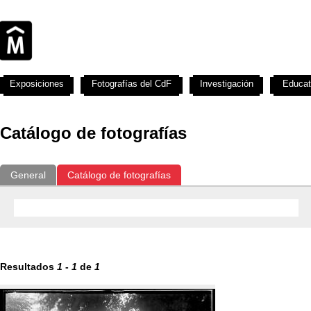
Exposiciones
Fotografías del CdF
Investigación
Educat
Catálogo de fotografías
General
Catálogo de fotografías
Resultados
1
-
1
de
1