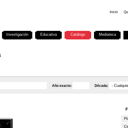
Inicio
Qu
Investigación
Educativa
Catálogo
Mediateca
s
Año exacto:
Década:
F
Pl
Ce