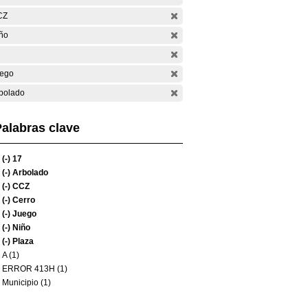
CZ
ño
ego
bolado
alabras clave
(-)
17
(-)
Arbolado
(-)
CCZ
(-)
Cerro
(-)
Juego
(-)
Niño
(-)
Plaza
A (1)
ERROR 413H (1)
Municipio (1)