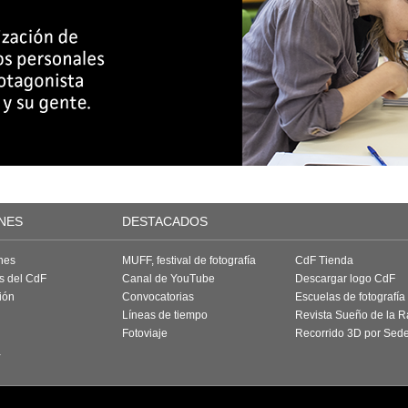
NES
DESTACADOS
nes
MUFF, festival de fotografía
CdF Tienda
as del CdF
Canal de YouTube
Descargar logo CdF
ión
Convocatorias
Escuelas de fotografía
Líneas de tiempo
Revista Sueño de la 
Fotoviaje
Recorrido 3D por Sed
a