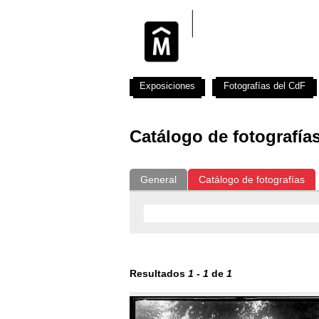
Exposiciones
Fotografías del CdF
Catálogo de fotografía
General
Catálogo de fotografías
Resultados
1
-
1
de
1