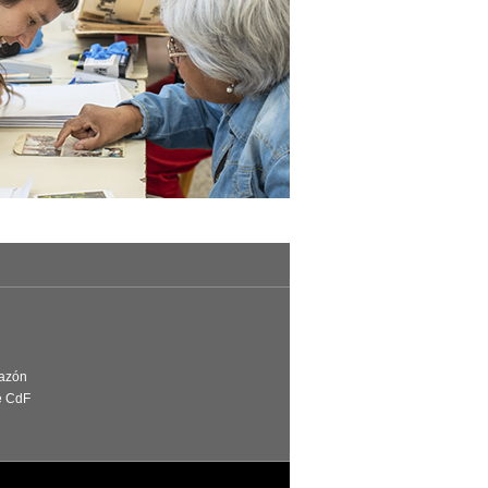
Razón
e CdF