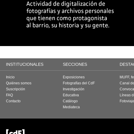
INSTITUCIONALES
SECCIONES
DESTA
Inicio
Exposiciones
MUFF, fes
Quiénes somos
Fotografías del CdF
Canal d
Suscripción
Investigación
Convoca
FAQ
Educativa
Líneas d
Contacto
Catálogo
Fotoviaj
Mediateca