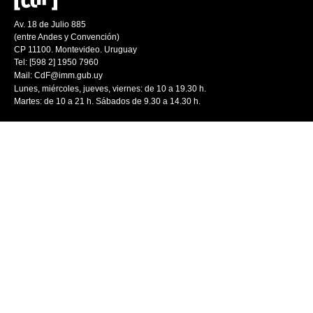
Av. 18 de Julio 885
(entre Andes y Convención)
CP 11100. Montevideo. Uruguay
Tel: [598 2] 1950 7960
Mail:
CdF@imm.gub.uy
Lunes, miércoles, jueves, viernes: de 10 a 19.30 h.
Martes: de 10 a 21 h. Sábados de 9.30 a 14.30 h.