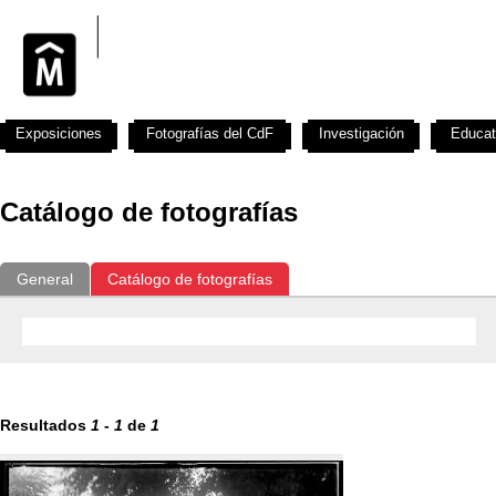
Exposiciones
Fotografías del CdF
Investigación
Educat
Catálogo de fotografías
General
Catálogo de fotografías
Resultados
1
-
1
de
1